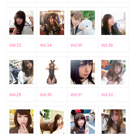
Vol.33
Vol.34
Vol.35
Vol.36
Vol.29
Vol.30
Vol.31
Vol.32