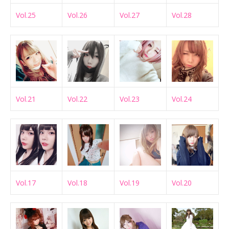
Vol.25
Vol.26
Vol.27
Vol.28
Vol.21
Vol.22
Vol.23
Vol.24
Vol.17
Vol.18
Vol.19
Vol.20